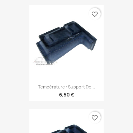
favorite_border
Température : Support De...
6,50 €
favorite_border