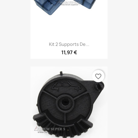
Kit 2 Supports De...
11,97 €
favorite_border