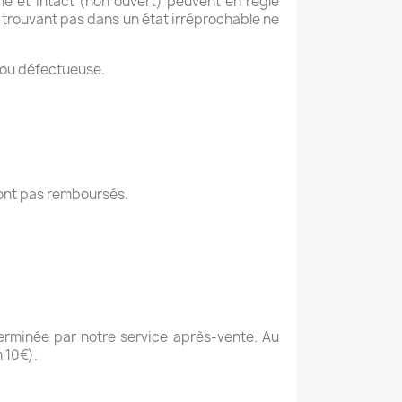
ne et intact (non ouvert) peuvent en règle
 trouvant pas dans un état irréprochable ne
e ou défectueuse.
sont pas remboursés.
terminée par notre service après-vente. Au
 10€).