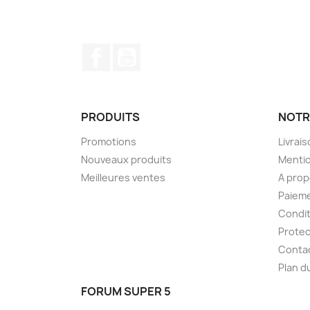
Facebook
YouTube
PRODUITS
NOTR
Promotions
Livrai
Nouveaux produits
Mentio
Meilleures ventes
A pro
Paieme
Condit
Protec
Conta
Plan d
FORUM SUPER 5