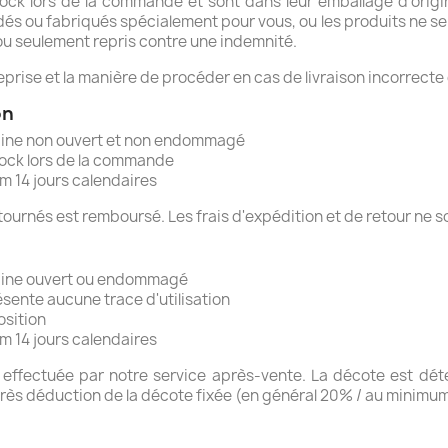
tock lors de la commande et sont dans leur emballage d'origi
és ou fabriqués spécialement pour vous, ou les produits ne se
u seulement repris contre une indemnité.
eprise et la manière de procéder en cas de livraison incorrect
on
igine non ouvert et non endommagé
tock lors de la commande
 14 jours calendaires
tournés est remboursé. Les frais d'expédition et de retour ne 
igine ouvert ou endommagé
résente aucune trace d'utilisation
osition
 14 jours calendaires
on effectuée par notre service après-vente. La décote est dé
rès déduction de la décote fixée (en général 20% / au minimum