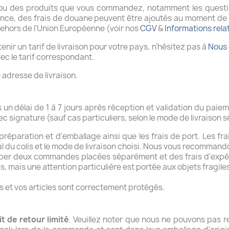
 ou des produits que vous commandez, notamment les question
ence, des frais de douane peuvent être ajoutés au moment de 
dehors de l'Union Européenne (voir nos
CGV
&
Informations relat
enir un tarif de livraison pour votre pays, n'hésitez pas à
Nous 
vec le tarif correspondant.
 adresse de livraison.
n délai de 1 à 7 jours après réception et validation du paiem
c signature (sauf cas particuliers, selon le mode de livraison s
 préparation et d'emballage ainsi que les frais de port. Les fr
otal du colis et le mode de livraison choisi. Nous vous recomman
r deux commandes placées séparément et des frais d'expédit
s, mais une attention particulière est portée aux objets fragile
 et vos articles sont correctement protégés.
it de retour limité
. Veuillez noter que nous ne pouvons pas re