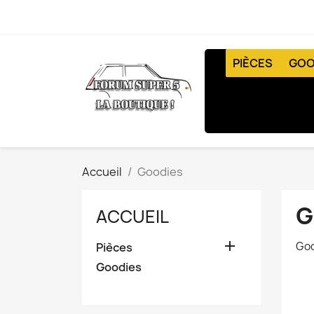
PIÈCES
GOO
Accueil
Goodies
G
ACCUEIL

Goo
Pièces
Goodies