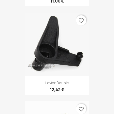
11,06 €
favorite_border
Levier Double
12,42 €
favorite_border