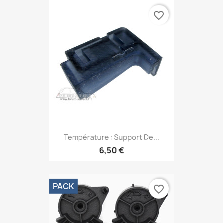
favorite_border
Température : Support De...
6,50 €
PACK
favorite_border