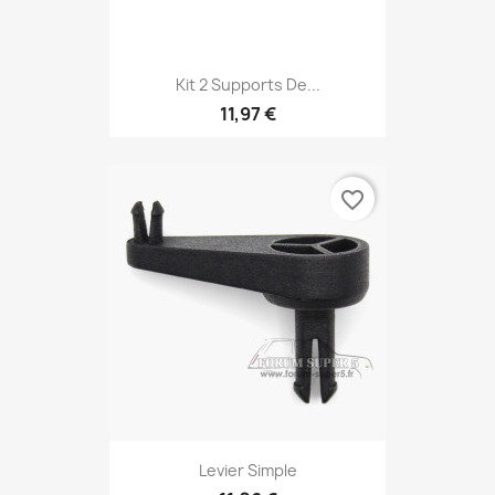
Kit 2 Supports De...
11,97 €
favorite_border
Levier Simple