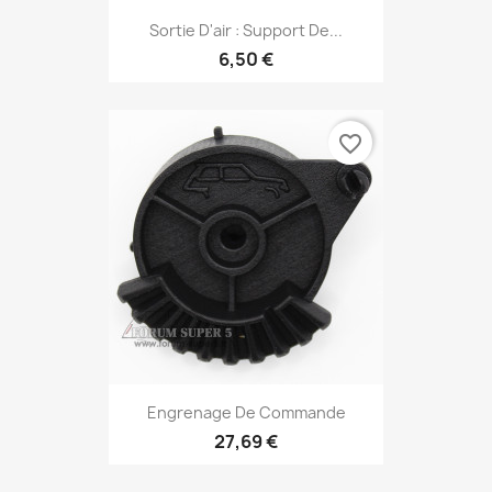
Sortie D'air : Support De...
6,50 €
favorite_border
Engrenage De Commande
27,69 €