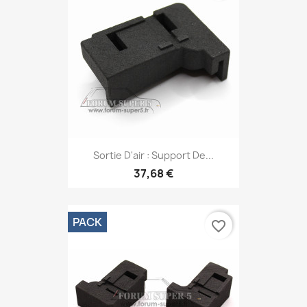
Sortie D'air : Support De...
37,68 €
PACK
favorite_border