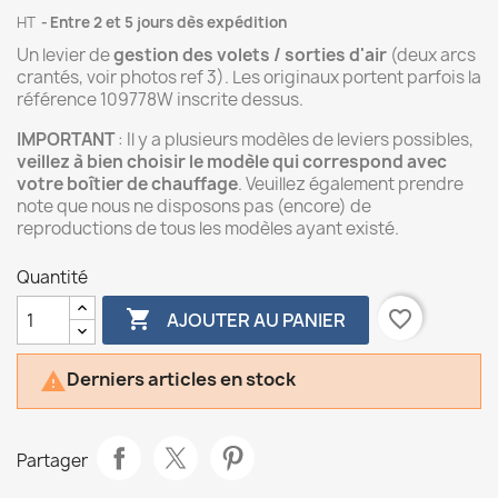
HT
Entre 2 et 5 jours dès expédition
Un levier de
gestion des volets / sorties d'air
(deux arcs
crantés,
voir photos ref 3
). Les originaux portent parfois la
référence 109778W inscrite dessus.
IMPORTANT
: Il y a plusieurs modèles de leviers possibles,
veillez à bien choisir le modèle qui correspond avec
votre boîtier de chauffage
. Veuillez également prendre
note que nous ne disposons pas (encore) de
reproductions de tous les modèles ayant existé.
Quantité

favorite_border
AJOUTER AU PANIER
Derniers articles en stock

Partager