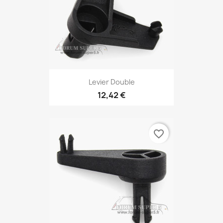
Levier Double
12,42 €
favorite_border