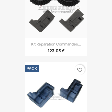
Kit Réparation Commandes...
123,03 €
PACK
favorite_border